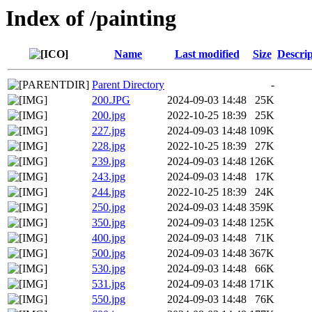
Index of /painting
Name
Last modified
Size
Descrip
Parent Directory
-
200.JPG
2024-09-03 14:48
25K
200.jpg
2022-10-25 18:39
25K
227.jpg
2024-09-03 14:48
109K
228.jpg
2022-10-25 18:39
27K
239.jpg
2024-09-03 14:48
126K
243.jpg
2024-09-03 14:48
17K
244.jpg
2022-10-25 18:39
24K
250.jpg
2024-09-03 14:48
359K
350.jpg
2024-09-03 14:48
125K
400.jpg
2024-09-03 14:48
71K
500.jpg
2024-09-03 14:48
367K
530.jpg
2024-09-03 14:48
66K
531.jpg
2024-09-03 14:48
171K
550.jpg
2024-09-03 14:48
76K